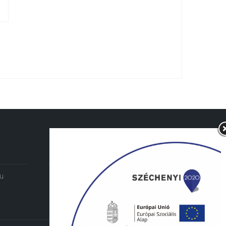
hu
+36 76/461-022