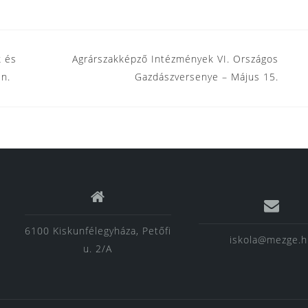
k és
Agrárszakképző Intézmények VI. Országos
en.
Gazdászversenye – Május 15.
6100 Kiskunfélegyháza, Petőfi
iskola@mezge.
u. 2/A