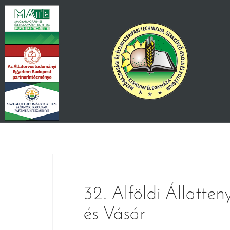
Skip
to
content
32. Alföldi Állatten
és Vásár