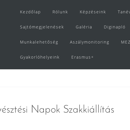
Kezdőlap
Rólunk
Képzéseink
Tané
Sajtómegjelenések
Galéria
Diginapló
Munkalehetőség
Aszálymonitoring
MEZ
Gyakorlóhelyeink
Erasmus+
yésztési Napok Szakkiállítás