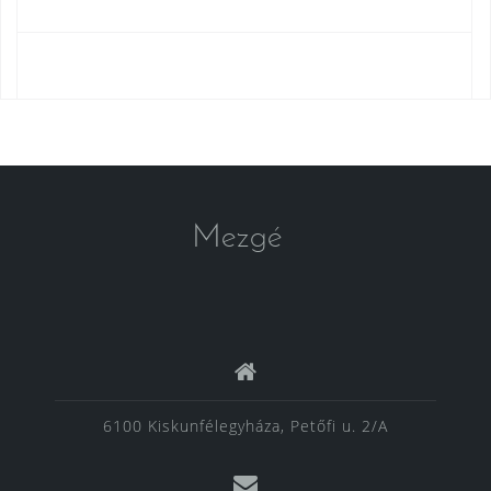
Mezgé
6100 Kiskunfélegyháza, Petőfi u. 2/A