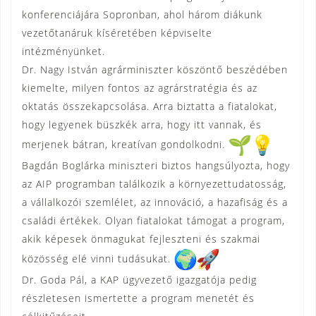
konferenciájára Sopronban, ahol három diákunk
vezetőtanáruk kíséretében képviselte
intézményünket.
Dr. Nagy István agrárminiszter köszöntő beszédében
kiemelte, milyen fontos az agrárstratégia és az
oktatás összekapcsolása. Arra biztatta a fiatalokat,
hogy legyenek büszkék arra, hogy itt vannak, és
merjenek bátran, kreatívan gondolkodni.
Bagdán Boglárka miniszteri biztos hangsúlyozta, hogy
az AIP programban találkozik a környezettudatosság,
a vállalkozói szemlélet, az innováció, a hazafiság és a
családi értékek. Olyan fiatalokat támogat a program,
akik képesek önmagukat fejleszteni és szakmai
közösség elé vinni tudásukat.
Dr. Goda Pál, a KAP ügyvezető igazgatója pedig
részletesen ismertette a program menetét és