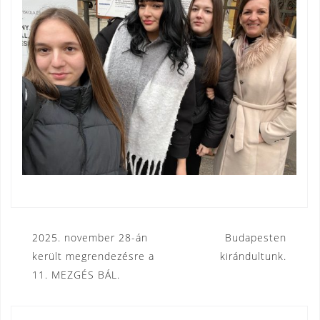
Bejegyzés
2025. november 28-án
Budapesten
került megrendezésre a
kirándultunk.
navigáció
11. MEZGÉS BÁL.