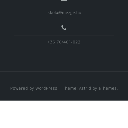
iskola@mezge.hu
+36 76/461-022
Powered by WordPress
|
Theme:
Astrid
by aThemes.