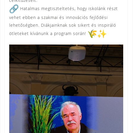
célkitűzéseit.
Hatalmas megtiszteltetés, hogy iskolánk részt
vehet ebben a szakmai és innovációs fejlődési
lehetőségben. Diákjainknak sok sikert és inspiráló
ötleteket kívánunk a program során!