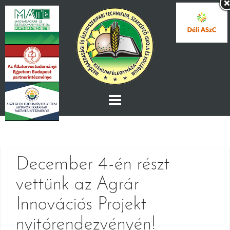
Skip
to
content
December 4-én részt
vettünk az Agrár
Innovációs Projekt
nyitórendezvényén!