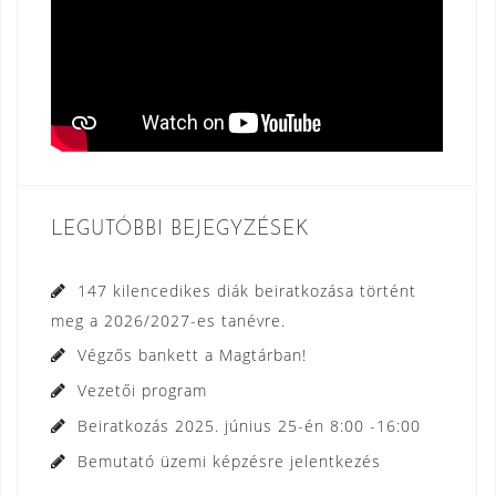
LEGUTÓBBI BEJEGYZÉSEK
147 kilencedikes diák beiratkozása történt
meg a 2026/2027-es tanévre.
Végzős bankett a Magtárban!
Vezetői program
Beiratkozás 2025. június 25-én 8:00 -16:00
Bemutató üzemi képzésre jelentkezés