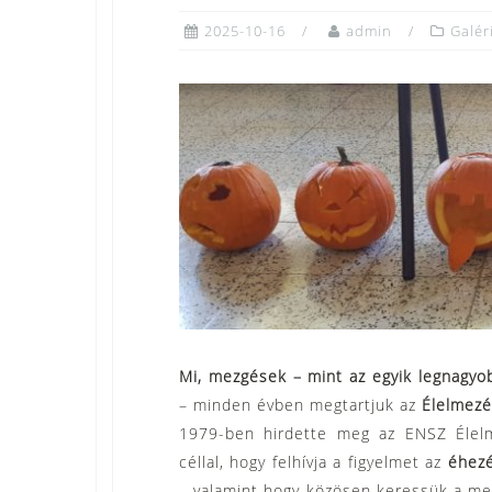
2025-10-16
admin
Galér
Mi, mezgések – mint az egyik legnagyo
– minden évben megtartjuk az
Élelmezé
1979-ben hirdette meg az ENSZ Élelm
céllal, hogy felhívja a figyelmet az
éhezé
– valamint hogy közösen keressük a m