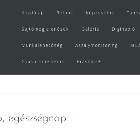
Kezdőlap
Rólunk
Képzéseink
Tané
Sajtómegjelenések
Galéria
Diginapló
Munkalehetőség
Aszálymonitoring
MEZ
Gyakorlóhelyeink
Erasmus+
p, egészségnap –