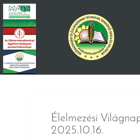
Skip
to
content
Élelmezési Világna
2025.10.16.