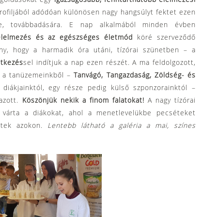
rofiljából adódóan különösen nagy hangsúlyt fektet ezen
re, továbbadására. E nap alkalmából minden évben
 élelmezés és az egészséges életmód
köré szerveződő
ny, hogy a harmadik óra utáni, tízórai szünetben – a
étkezés
sel indítjuk a nap ezen részét. A ma feldolgozott,
ze a tanüzemeinkből –
Tanvágó, Tangazdaság, Zöldség- és
diákjainktól, egy része pedig külső szponzorainktól –
azott.
Köszönjük nekik a finom falatokat!
A nagy tízórai
árta a diákokat, ahol a menetlevelükbe pecséteket
ettek azokon.
Lentebb látható a galéria a mai, színes