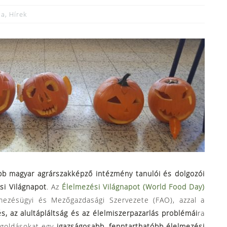
ia
,
Hírek
bb magyar agrárszakképző intézmény tanulói és dolgozói
si Világnapot
. Az
Élelmezési Világnapot (World Food Day)
ezésügyi és Mezőgazdasági Szervezete (FAO), azzal a
s, az alultápláltság és az élelmiszerpazarlás problémái
ra
egoldásokat egy
igazságosabb, fenntarthatóbb élelmezési