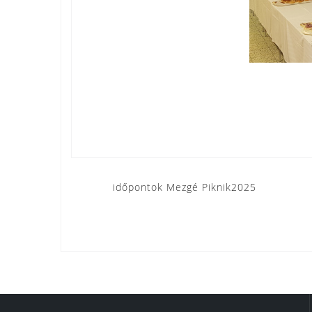
Bejegyzés
időpontok Mezgé Piknik2025
navigáció