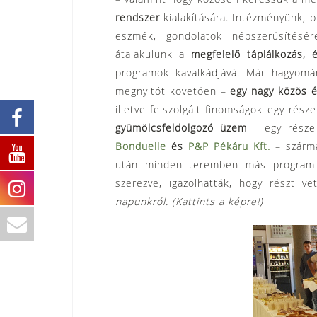
rendszer
kialakítására. Intézményünk, p
eszmék, gondolatok népszerűsítésé
átalakulunk a
megfelelő táplálkozás,
programok kavalkádjává. Már hagyomá
megnyitót követően –
egy nagy közös 
illetve felszolgált finomságok egy rés
gyümölcsfeldolgozó üzem
– egy része 
Bonduelle
és
P&P Pékáru Kft.
– szárm
után minden teremben más program v
szerezve, igazolhatták, hogy részt v
napunkról. (Kattints a képre!)