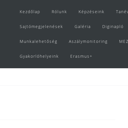
Kezdőlap
Rólunk
Képzéseink
Tané
Sajtómegjelenések
Galéria
Diginapló
Munkalehetőség
Aszálymonitoring
MEZ
Gyakorlóhelyeink
Erasmus+
b