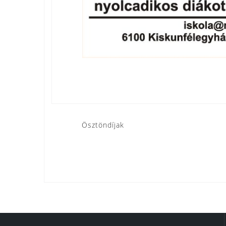
Bejegyzés
Ösztöndíjak
navigáció