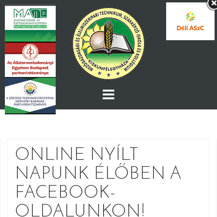
Skip
to
content
ONLINE NYÍLT
NAPUNK ÉLŐBEN A
FACEBOOK-
OLDALUNKON!