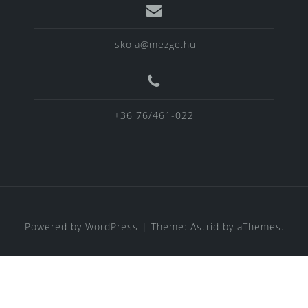
iskola@mezge.hu
+36 76/461-022
Powered by WordPress
|
Theme:
Astrid
by aThemes.