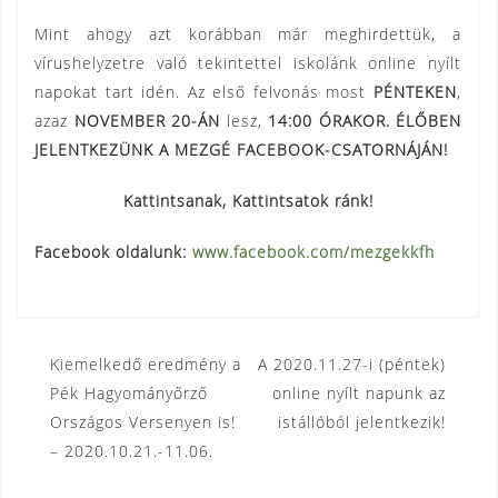
Mint ahogy azt korábban már meghirdettük, a
vírushelyzetre való tekintettel iskolánk online nyílt
napokat tart idén. Az első felvonás most
PÉNTEKEN
,
azaz
NOVEMBER 20-ÁN
lesz,
14:00 ÓRAKOR. ÉLŐBEN
JELENTKEZÜNK A MEZGÉ FACEBOOK-CSATORNÁJÁN!
Kattintsanak, Kattintsatok ránk!
Facebook oldalunk:
www.facebook.com/mezgekkfh
Bejegyzés
Kiemelkedő eredmény a
A 2020.11.27-i (péntek)
Pék Hagyományőrző
online nyílt napunk az
navigáció
Országos Versenyen is!
istállóból jelentkezik!
– 2020.10.21.-11.06.