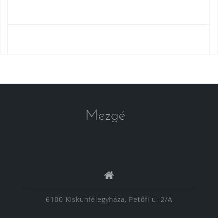
Mezgé
6100 Kiskunfélegyháza, Petőfi u. 2/A