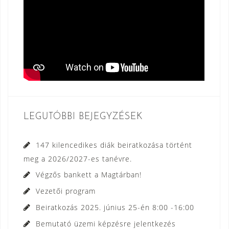
LEGUTÓBBI BEJEGYZÉSEK
147 kilencedikes diák beiratkozása történt
meg a 2026/2027-es tanévre.
Végzős bankett a Magtárban!
Vezetői program
Beiratkozás 2025. június 25-én 8:00 -16:00
Bemutató üzemi képzésre jelentkezés