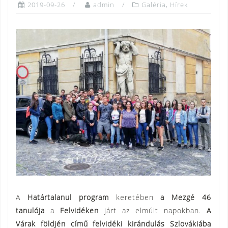
2019-09-26
admin
Galéria
,
Hírek
A
Határtalanul program
keretében
a Mezgé 46
tanulója
a
Felvidéken
járt az elmúlt napokban.
A
Várak földjén című felvidéki kirándulás Szlovákiába