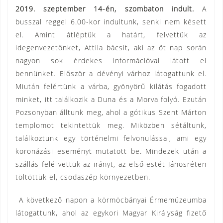
2019. szeptember 14-én, szombaton indult.
A
busszal reggel 6.00-kor indultunk, senki nem késett
el. Amint átléptük a határt, felvettük az
idegenvezetőnket, Attila bácsit, aki az öt nap során
nagyon sok érdekes információval látott el
bennünket. Először a dévényi várhoz látogattunk el.
Miután felértünk a várba, gyönyörű kilátás fogadott
minket, itt találkozik a Duna és a Morva folyó. Ezután
Pozsonyban álltunk meg, ahol a gótikus Szent Márton
templomot tekintettük meg. Miközben sétáltunk,
találkoztunk egy történelmi felvonulással, ami egy
koronázási eseményt mutatott be. Mindezek után a
szállás felé vettük az irányt, az első estét Jánosréten
töltöttük el, csodaszép környezetben.
A következő napon a körmöcbányai Érmemúzeumba
látogattunk, ahol az egykori Magyar Királyság fizető