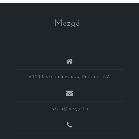
Mezgé
6100 Kiskunfélegyháza, Petőfi u. 2/A
iskola@mezge.hu