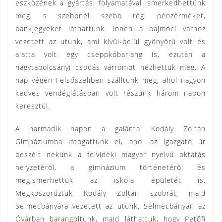
eszközének a gyártási folyamatával ismerkedhettünk
meg, s szebbnél szebb régi pénzérméket,
bankjegyeket láthattunk. Innen a bajmóci várhoz
vezetett az utunk, ami kívül-belül gyönyörű volt és
alatta volt egy cseppkőbarlang is, ezután a
nagytapolcsányi csodás várromot nézhettük meg. A
nap végén Felsőszeliben szálltunk meg, ahol nagyon
kedves vendéglátásban volt részünk három napon
keresztül.
A harmadik napon a galántai Kodály Zoltán
Gimnáziumba látogattunk el, ahol az igazgató úr
beszélt nekünk a felvidéki magyar nyelvű oktatás
helyzetéről, a gimnázium történetéről és
megismerhettük az iskola épületét is.
Megkoszorúztuk Kodály Zoltán szobrát, majd
Selmecbányára vezetett az utunk. Selmecbányán az
Óvárban barangoltunk, majd láthattuk, hogy Petőfi