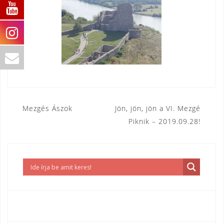
Bejegyzés
Mezgés Ászok
Jön, jön, jön a VI. Mezgé
Piknik – 2019.09.28!
navigáció