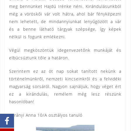
meg bennünket Hajdú Irénke néni. Kirándulásunkból
még a vöröskői vár volt hátra, ahol bár fényképezni
nem lehetett, de mindannyiunkat lenyűgözött a vár
és a benne látható tárgyak szépsége, így képek
nélkül is fogunk emlékezni.
Végül megköszöntük idegenvezetőnk munkáját és
elbúcsúztunk tőle a határon.
Szerintem ez az öt nap sokat tanított nekünk a
történelmünkről, nemzeti kincseinkről és a felvidéki
magyarság sorsáról. Nagyon sajnáljuk, hogy véget ért
ez a kirándulás, remélem még lesz részünk
hasonlóban!
Surányi Anna 10/A osztályos tanuló