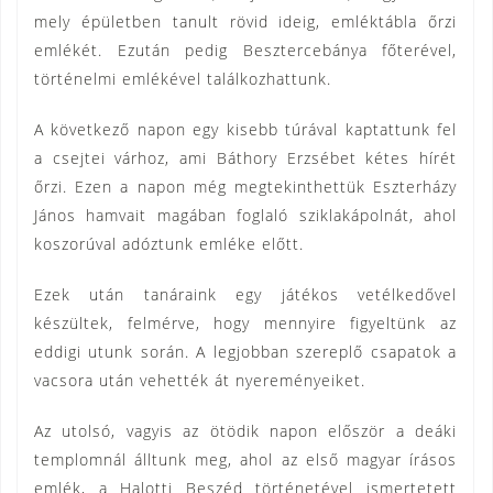
mely épületben tanult rövid ideig, emléktábla őrzi
emlékét. Ezután pedig Besztercebánya főterével,
történelmi emlékével találkozhattunk.
A következő napon egy kisebb túrával kaptattunk fel
a csejtei várhoz, ami Báthory Erzsébet kétes hírét
őrzi. Ezen a napon még megtekinthettük Eszterházy
János hamvait magában foglaló sziklakápolnát, ahol
koszorúval adóztunk emléke előtt.
Ezek után tanáraink egy játékos vetélkedővel
készültek, felmérve, hogy mennyire figyeltünk az
eddigi utunk során. A legjobban szereplő csapatok a
vacsora után vehették át nyereményeiket.
Az utolsó, vagyis az ötödik napon először a deáki
templomnál álltunk meg, ahol az első magyar írásos
emlék, a Halotti Beszéd történetével ismertetett