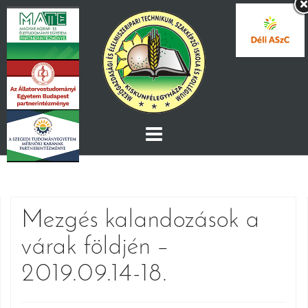
Skip
to
content
Mezgés kalandozások a
várak földjén –
2019.09.14-18.