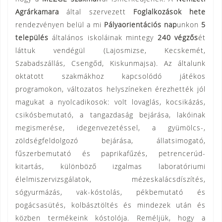
Agrárkamara
által szervezett
Foglalkozások hete
rendezvényen belül a mi
Pályaorientációs nap
unkon
5
település
általános iskoláinak mintegy
240 végzős
ét
láttuk vendégül (Lajosmizse, Kecskemét,
Szabadszállás, Csengőd, Kiskunmajsa). Az általunk
oktatott szakmákhoz kapcsolódó játékos
programokon, változatos helyszíneken érezhették jól
magukat a nyolcadikosok: volt lovaglás, kocsikázás,
csikósbemutató, a tangazdaság bejárása, lakóinak
megismerése, idegenvezetéssel, a gyümölcs-,
zöldségfeldolgozó bejárása, állatsimogató,
fűszerbemutató és paprikafűzés, petrencerúd-
kitartás, különböző izgalmas laboratóriumi
élelmiszervizsgálatok, mézeskalácsdíszítés,
sógyurmázás, vak-kóstolás, pékbemutató és
pogácsasütés, kolbásztöltés és mindezek után és
közben termékeink kóstolója. Reméljük, hogy a