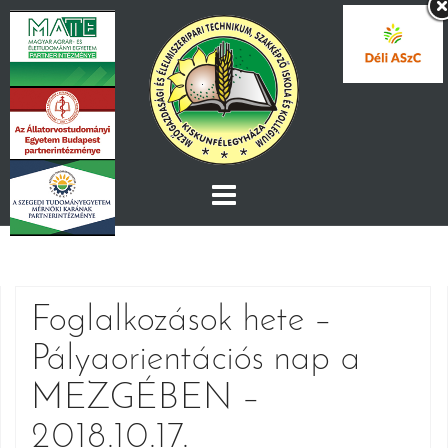
Skip
to
content
Foglalkozások hete –
Pályaorientációs nap a
MEZGÉBEN –
2018.10.17.