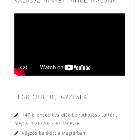
VÁLASSZ MINKET, TANULJ NÁLUNK!
LEGUTÓBBI BEJEGYZÉSEK
147 kilencedikes diák beiratkozása történt
meg a 2026/2027-es tanévre.
Végzős bankett a Magtárban!