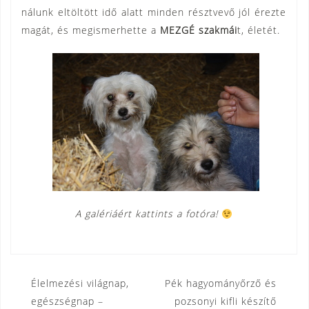
nálunk eltöltött idő alatt minden résztvevő jól érezte
magát, és megismerhette a
MEZGÉ
szakmái
t, életét.
A galériáért kattints a fotóra!
Bejegyzés
Élelmezési világnap,
Pék hagyományőrző és
egészségnap –
pozsonyi kifli készítő
navigáció