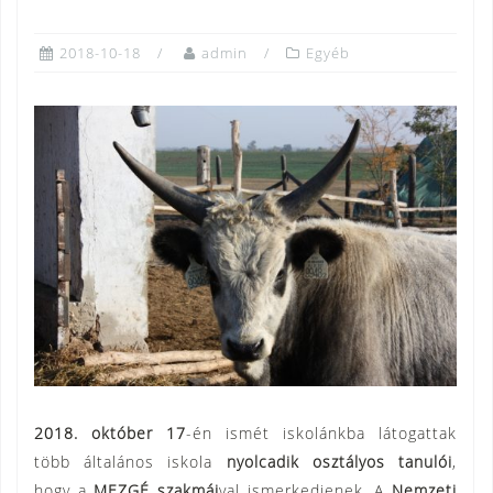
2018-10-18
admin
Egyéb
2018. október 17
-én ismét iskolánkba látogattak
több általános iskola
nyolcadik osztályos tanulói
,
hogy a
MEZGÉ szakmái
val ismerkedjenek. A
Nemzeti