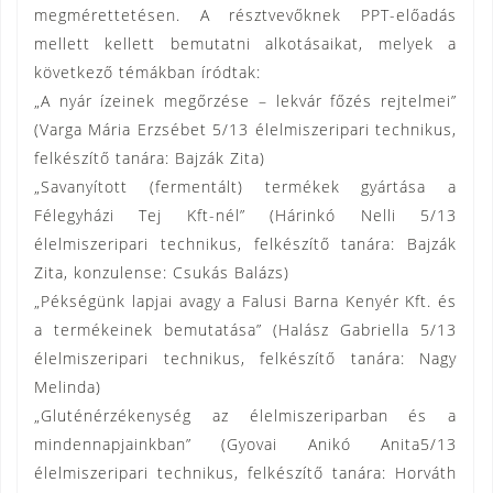
megmérettetésen. A résztvevőknek PPT-előadás
mellett kellett bemutatni alkotásaikat, melyek a
következő témákban íródtak:
„A nyár ízeinek megőrzése – lekvár főzés rejtelmei”
(Varga Mária Erzsébet 5/13 élelmiszeripari technikus,
felkészítő tanára: Bajzák Zita)
„Savanyított (fermentált) termékek gyártása a
Félegyházi Tej Kft-nél” (Hárinkó Nelli 5/13
élelmiszeripari technikus, felkészítő tanára: Bajzák
Zita, konzulense: Csukás Balázs)
„Pékségünk lapjai avagy a Falusi Barna Kenyér Kft. és
a termékeinek bemutatása” (Halász Gabriella 5/13
élelmiszeripari technikus, felkészítő tanára: Nagy
Melinda)
„Gluténérzékenység az élelmiszeriparban és a
mindennapjainkban” (Gyovai Anikó Anita5/13
élelmiszeripari technikus, felkészítő tanára: Horváth