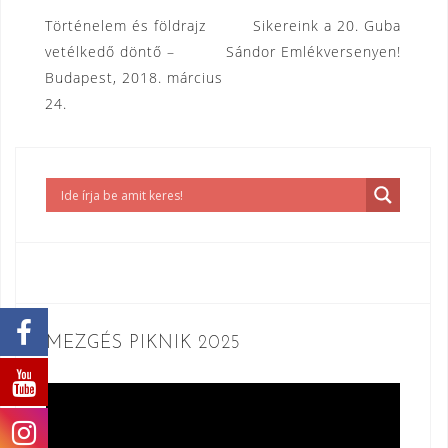
Bejegyzés
Történelem és földrajz
Sikereink a 20. Guba
vetélkedő döntő –
Sándor Emlékversenyen!
navigáció
Budapest, 2018. március
24.
MEZGÉS PIKNIK 2025