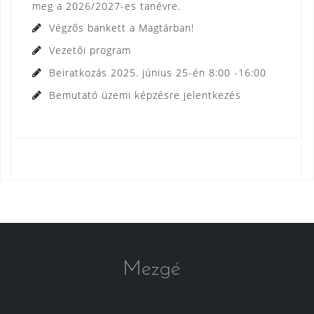
meg a 2026/2027-es tanévre.
Végzős bankett a Magtárban!
Vezetői program
Beiratkozás 2025. június 25-én 8:00 -16:00
Bemutató üzemi képzésre jelentkezés
Mezgé