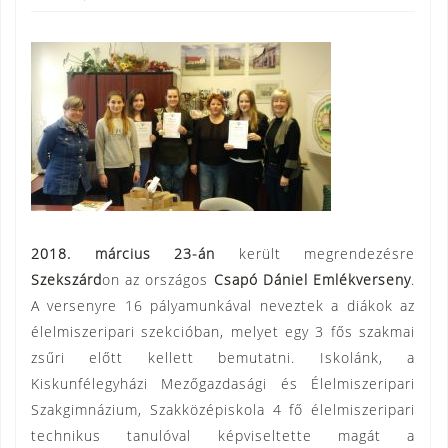
2018. március 23-án
került megrendezésre
Szekszárd
on az országos
Csapó Dániel Emlékverseny
.
A versenyre 16 pályamunkával neveztek a diákok az
élelmiszeripari szekcióban, melyet egy 3 fős szakmai
zsűri előtt kellett bemutatni. Iskolánk, a
Kiskunfélegyházi Mezőgazdasági és Élelmiszeripari
Szakgimnázium, Szakközépiskola 4 fő élelmiszeripari
technikus tanulóval képviseltette magát a