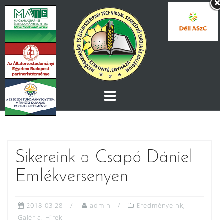
Skip
to
content
Sikereink a Csapó Dániel
Emlékversenyen
2018-03-28
admin
Eredményeink
,
Galéria
,
Hírek