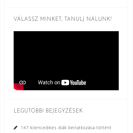
VÁLASSZ MINKET, TANULJ NÁLUNK!
LEGUTÓBBI BEJEGYZÉSEK
147 kilencedikes diák beiratkozása történt