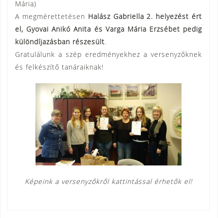
Mária)
A megmérettetésen
Halász Gabriella 2. helyezést ért
el, Gyovai Anikó Anita és Varga Mária Erzsébet pedig
különdíjazásban részesült
.
Gratulálunk a szép eredményekhez a versenyzőknek
és felkészítő tanáraiknak!
Képeink a versenyzőkről kattintással érhetők el!